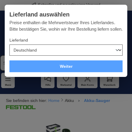
Schneller und zuverlässiger Versand
alt springen
Lieferland auswählen
Deutschland
Lieferland:
Preise enthalten die Mehrwertsteuer Ihres Lieferlandes.
Bitte bestätigen Sie, wohin wir Ihre Bestellung liefern sollen.
Lieferland
Qualität · Vielfalt · Kompetenz - alles unter einem Dach
Weiter
Menü
Hilfe
Merkzettel
Mein Konto
Warenkorb
Sie befinden sich hier:
Home
Akku
Akku-Sauger