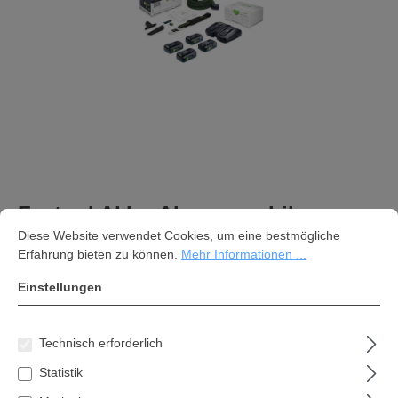
Festool Akku-Absaugmobil
Cookie-Voreinstellungen
Diese Website verwendet Cookies, um eine bestmögliche Erfahrung bi
CLEANTEC CTLC SYS HPC 4,0 I-
Diese Website verwendet Cookies, um eine bestmögliche
Plus 576944
Erfahrung bieten zu können.
Mehr Informationen ...
Einstellungen
949,99 €*
Inhalt:
1 Stk
Technisch erforderlich
Preise inkl. MwSt. zzgl. Versandkosten
Statistik