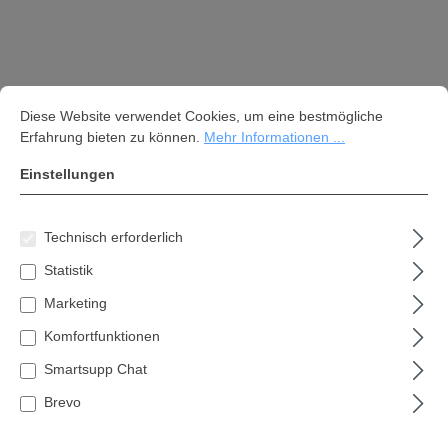
Cookie-Voreinstellungen
Diese Website verwendet Cookies, um eine bestmögliche Erfahrung bi
Diese Website verwendet Cookies, um eine bestmögliche
Erfahrung bieten zu können.
Mehr Informationen ...
Einstellungen
Technisch erforderlich
Statistik
Druckluft-Schrauber DS 14
Marketing
(604117000); Karton
Komfortfunktionen
202,63 €*
Smartsupp Chat
Brevo
Preise inkl. MwSt. zzgl. Versandkosten