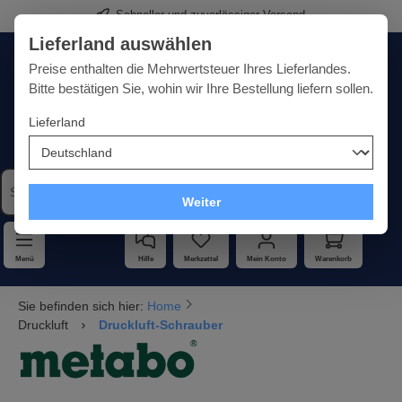
Schneller und zuverlässiger Versand
alt springen
Lieferland auswählen
Deutschland
Lieferland:
Preise enthalten die Mehrwertsteuer Ihres Lieferlandes.
Bitte bestätigen Sie, wohin wir Ihre Bestellung liefern sollen.
Lieferland
Qualität · Vielfalt · Kompetenz - alles unter einem Dach
Weiter
Menü
Hilfe
Merkzettel
Mein Konto
Warenkorb
Sie befinden sich hier:
Home
Druckluft
Druckluft-Schrauber