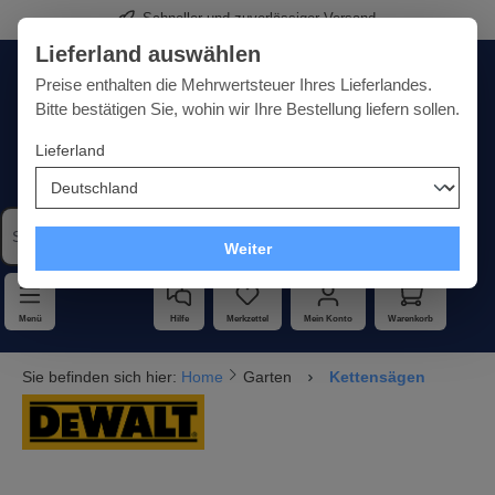
Schneller und zuverlässiger Versand
alt springen
Lieferland auswählen
Deutschland
Lieferland:
Preise enthalten die Mehrwertsteuer Ihres Lieferlandes.
Bitte bestätigen Sie, wohin wir Ihre Bestellung liefern sollen.
Lieferland
Qualität · Vielfalt · Kompetenz - alles unter einem Dach
Weiter
Menü
Hilfe
Merkzettel
Mein Konto
Warenkorb
Sie befinden sich hier:
Home
Garten
Kettensägen