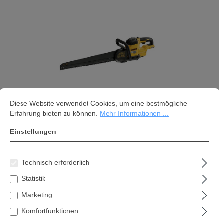
Cookie-Voreinstellungen
Diese Website verwendet Cookies, um eine bestmögliche Erfahrung bi
Diese Website verwendet Cookies, um eine bestmögliche
Erfahrung bieten zu können.
Mehr Informationen ...
Einstellungen
DeWalt 54 Volt Akku-Spezialsäge
Alligator DCS397N ohne Akku und
ohne Ladegerät
Technisch erforderlich
Statistik
522,41 €*
Marketing
Inhalt:
1 Stk
Komfortfunktionen