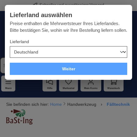
Schneller und zuverlässiger Versand
alt springen
Lieferland auswählen
Deutschland
Lieferland:
Preise enthalten die Mehrwertsteuer Ihres Lieferlandes.
Bitte bestätigen Sie, wohin wir Ihre Bestellung liefern sollen.
Lieferland
Qualität · Vielfalt · Kompetenz - alles unter einem Dach
Weiter
Menü
Hilfe
Merkzettel
Mein Konto
Warenkorb
Sie befinden sich hier:
Home
Handwerkzeug
Fälltechnik