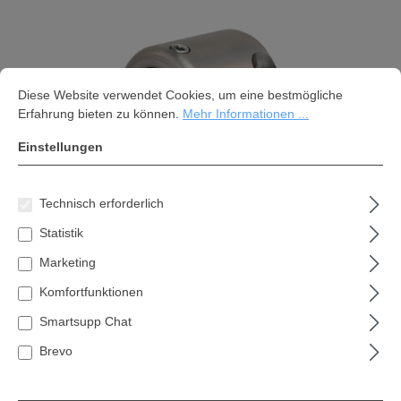
Cookie-Voreinstellungen
Diese Website verwendet Cookies, um eine bestmögliche Erfahrung bi
Diese Website verwendet Cookies, um eine bestmögliche
Erfahrung bieten zu können.
Mehr Informationen ...
Einstellungen
Technisch erforderlich
Statistik
Bast-Ing Fälltechnik Spannklemme
Marketing
10mm
Komfortfunktionen
77,35 €*
Smartsupp Chat
Inhalt:
1 Stk
Brevo
Preise inkl. MwSt. zzgl. Versandkosten