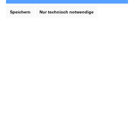
Anrede
Speichern
Nur technisch notwendige
Vorname*
Nachname*
Neue E-Mail-Adresse*
Passwort*