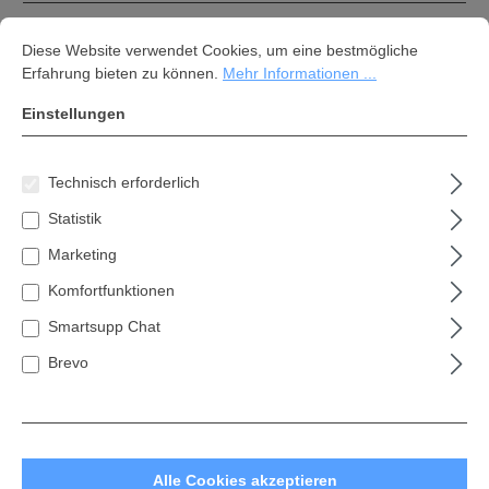
Einloggen mit E-Mail-Adresse und Passwort
Cookie-Voreinstellungen
Diese Website verwendet Cookies, um eine bestmögliche Erfahrung bi
Diese Website verwendet Cookies, um eine bestmögliche
Ihre E-Mail-Adresse
Erfahrung bieten zu können.
Mehr Informationen ...
Einstellungen
Ihr Passwort
Technisch erforderlich
Statistik
Marketing
Ich habe mein Passwort vergessen.
Komfortfunktionen
Anmelden
Smartsupp Chat
Ich bin Neukunde!
Brevo
Persönliche Informationen
Kontotyp*
Alle Cookies akzeptieren