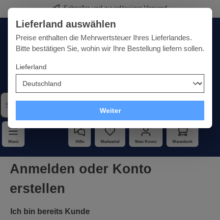
Schneller und zuverlässiger Versand
alt springen
Lieferland auswählen
Deutschland
Lieferland:
Preise enthalten die Mehrwertsteuer Ihres Lieferlandes.
Bitte bestätigen Sie, wohin wir Ihre Bestellung liefern sollen.
Lieferland
Qualität · Vielfalt · Kompetenz - alles unter einem Dach
Weiter
Menü
Hilfe
Merkzettel
Mein Konto
Warenkorb
Anmelden oder Konto
erstellen
Ich bin bereits Kunde